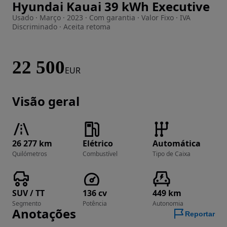
Hyundai Kauai 39 kWh Executive
Imagem 1 de 42
Usado · Março · 2023 · Com garantia · Valor Fixo · IVA
Discriminado · Aceita retoma
22 500
EUR
Visão geral
26 277 km
Elétrico
Automática
Quilómetros
Combustível
Tipo de Caixa
SUV / TT
136 cv
449 km
Segmento
Potência
Autonomia
Anotações
Reportar