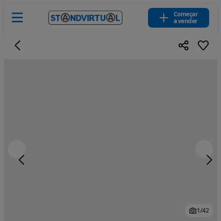
Começar
a vender
1
/
42