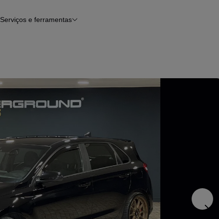
Serviços e ferramentas
Financiamento
Avaliar o meu carro
iamento
Serviço de check-up
Histórico do veículo
Notícias e artigos