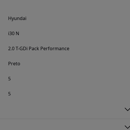
Hyundai
i30 N
2.0 T-GDi Pack Performance
Preto
5
5