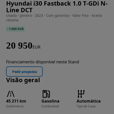
Hyundai i30 Fastback 1.0 T-GDi N-
Imagem 1 de 53
Line DCT
Usado · Janeiro · 2023 · Com garantia · Valor Fixo · Aceita
retoma
-
1 000 EUR
20 950
EUR
Financiamento disponível neste Stand
Pedir proposta
Visão geral
45 211 km
Gasolina
Automática
Quilómetros
Combustível
Tipo de Caixa