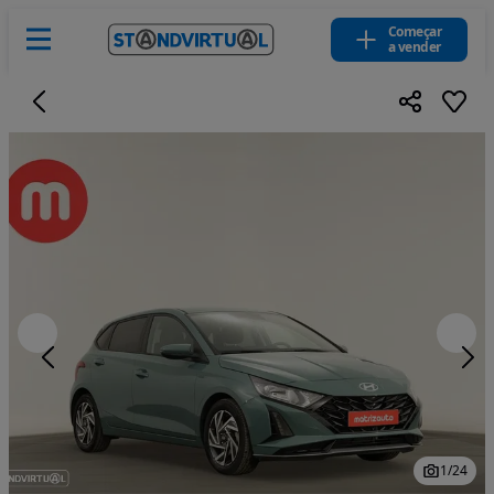
Começar
a vender
1
/
24