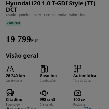
Hyundai i20 1.0 T-GDI Style (TT)
Imagem 1 de 24
DCT
Usado · Janeiro · 2025 · Com garantia · Valor Fixo
-
700 EUR
19 799
EUR
Visão geral
26 240 km
Gasolina
Automática
Quilómetros
Combustível
Tipo de Caixa
Citadino
998 cm3
100 cv
Segmento
Cilindrada
Potência