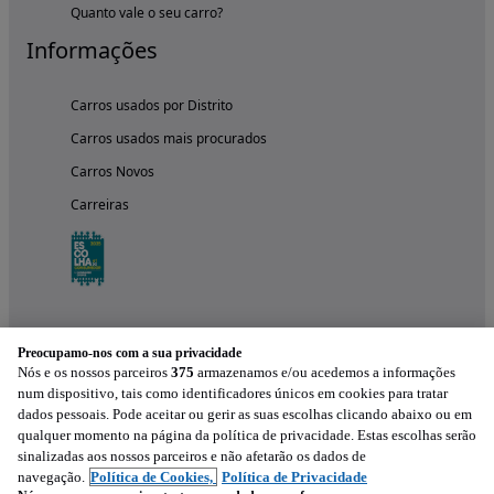
Quanto vale o seu carro?
Informações
Carros usados por Distrito
Carros usados mais procurados
Carros Novos
Carreiras
Preocupamo-nos com a sua privacidade
Nós e os nossos parceiros
375
armazenamos e/ou acedemos a informações
num dispositivo, tais como identificadores únicos em cookies para tratar
dados pessoais. Pode aceitar ou gerir as suas escolhas clicando abaixo ou em
qualquer momento na página da política de privacidade. Estas escolhas serão
Experimenta a aplicação
sinalizadas aos nossos parceiros e não afetarão os dados de
navegação.
Política de Cookies,
Política de Privacidade