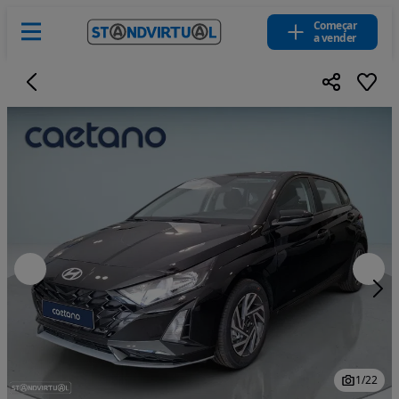
Começar
a vender
1
/
22