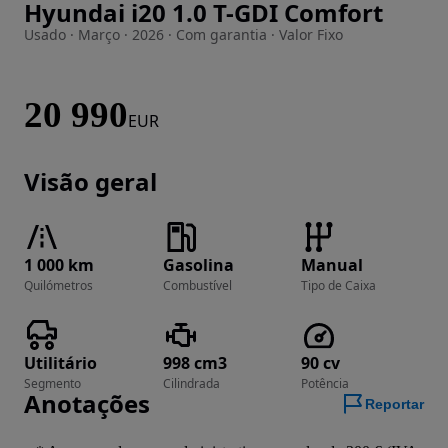
Hyundai i20 1.0 T-GDI Comfort
Imagem 1 de 22
Usado · Março · 2026 · Com garantia · Valor Fixo
20 990
EUR
Visão geral
1 000 km
Gasolina
Manual
Quilómetros
Combustível
Tipo de Caixa
Utilitário
998 cm3
90 cv
Segmento
Cilindrada
Potência
Anotações
Reportar