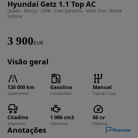
Hyundai Getz 1.1 Top AC
Imagem 1 de 8
Usado · Março · 2008 · Com garantia · Valor Fixo · Aceita
retoma
3 900
EUR
Visão geral
126 000 km
Gasolina
Manual
Quilómetros
Combustível
Tipo de Caixa
Citadino
1 086 cm3
66 cv
Segmento
Cilindrada
Potência
Anotações
Reportar