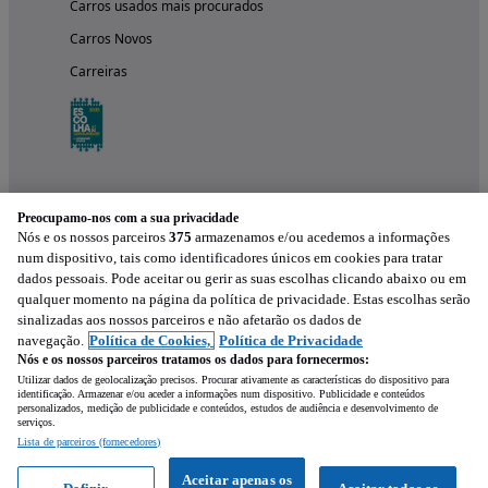
Carros usados mais procurados
Carros Novos
Carreiras
Preocupamo-nos com a sua privacidade
Nós e os nossos parceiros
375
armazenamos e/ou acedemos a informações
num dispositivo, tais como identificadores únicos em cookies para tratar
dados pessoais. Pode aceitar ou gerir as suas escolhas clicando abaixo ou em
qualquer momento na página da política de privacidade. Estas escolhas serão
Experimenta a aplicação
sinalizadas aos nossos parceiros e não afetarão os dados de
navegação.
Política de Cookies,
Política de Privacidade
Nós e os nossos parceiros tratamos os dados para fornecermos:
Utilizar dados de geolocalização precisos. Procurar ativamente as características do dispositivo para
identificação. Armazenar e/ou aceder a informações num dispositivo. Publicidade e conteúdos
personalizados, medição de publicidade e conteúdos, estudos de audiência e desenvolvimento de
serviços.
Lista de parceiros (fornecedores)
Mensagem
Aceitar apenas os