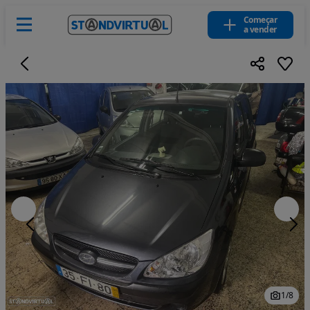
Começar
a vender
1
/
8