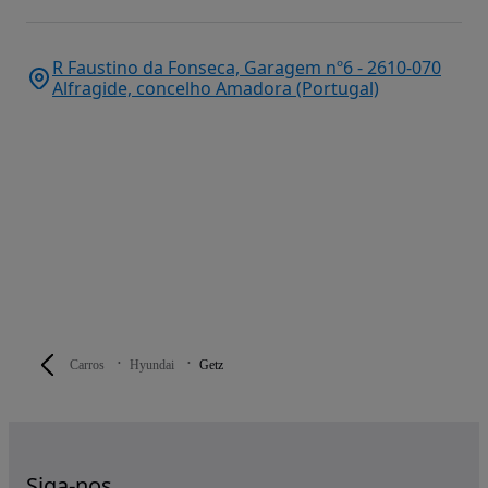
R Faustino da Fonseca, Garagem nº6 - 2610-070
Alfragide, concelho Amadora (Portugal)
Carros
Hyundai
Getz
Siga-nos