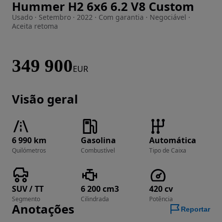
Hummer H2 6x6 6.2 V8 Custom
Imagem 1 de 57
Usado · Setembro · 2022 · Com garantia · Negociável ·
Aceita retoma
349 900
EUR
Visão geral
6 990 km
Gasolina
Automática
Quilómetros
Combustível
Tipo de Caixa
SUV / TT
6 200 cm3
420 cv
Segmento
Cilindrada
Potência
Anotações
Reportar