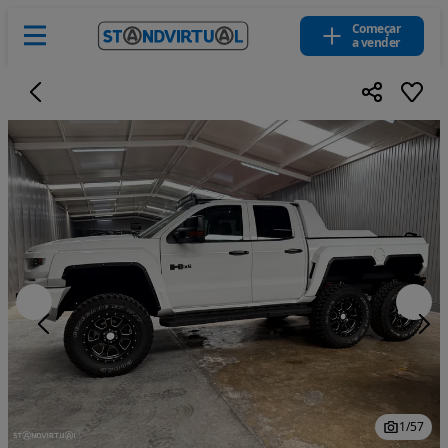
Começar
a vender
1
/
57