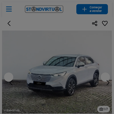
Começar
a vender
1
/
7