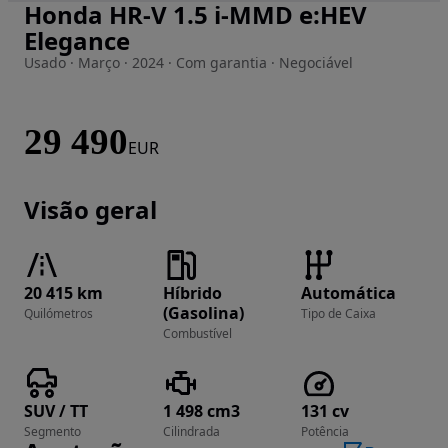
Honda HR-V 1.5 i-MMD e:HEV
Imagem 1 de 7
Elegance
Usado · Março · 2024 · Com garantia · Negociável
29 490
EUR
Visão geral
20 415 km
Híbrido
Automática
(Gasolina)
Quilómetros
Tipo de Caixa
Combustível
SUV / TT
1 498 cm3
131 cv
Segmento
Cilindrada
Potência