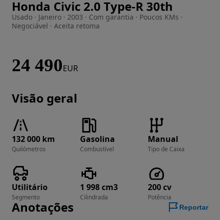
Honda Civic 2.0 Type-R 30th
Imagem 1 de 20
Usado · Janeiro · 2003 · Com garantia · Poucos KMs ·
Negociável · Aceita retoma
24 490
EUR
Visão geral
132 000 km
Gasolina
Manual
Quilómetros
Combustível
Tipo de Caixa
Utilitário
1 998 cm3
200 cv
Segmento
Cilindrada
Potência
Anotações
Reportar