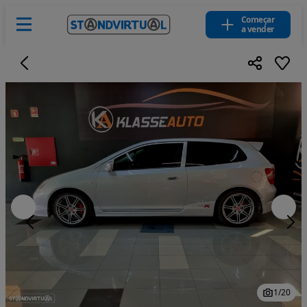
Começar
a vender
1
/
20