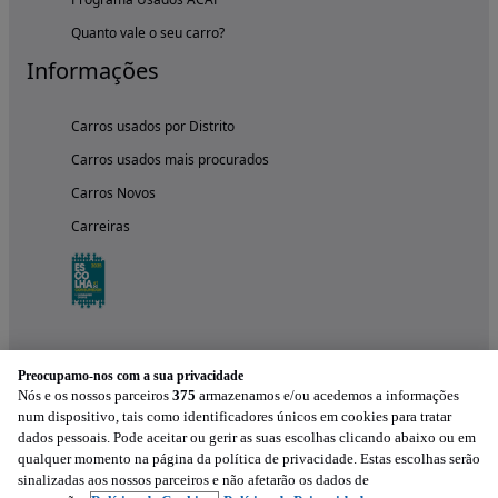
Quanto vale o seu carro?
Informações
Carros usados por Distrito
Carros usados mais procurados
Carros Novos
Carreiras
Preocupamo-nos com a sua privacidade
Nós e os nossos parceiros
375
armazenamos e/ou acedemos a informações
num dispositivo, tais como identificadores únicos em cookies para tratar
dados pessoais. Pode aceitar ou gerir as suas escolhas clicando abaixo ou em
qualquer momento na página da política de privacidade. Estas escolhas serão
Experimenta a aplicação
sinalizadas aos nossos parceiros e não afetarão os dados de