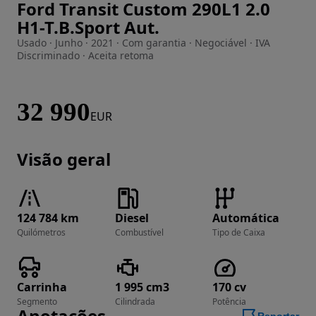
Ford Transit Custom 290L1 2.0
Imagem 1 de 25
H1-T.B.Sport Aut.
Usado · Junho · 2021 · Com garantia · Negociável · IVA
Discriminado · Aceita retoma
32 990
EUR
Visão geral
124 784 km
Diesel
Automática
Quilómetros
Combustível
Tipo de Caixa
Carrinha
1 995 cm3
170 cv
Segmento
Cilindrada
Potência
Anotações