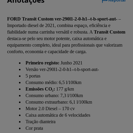
Reportar
FORD Transit Custom ver-290l1-2-0-h1--t-b-sport-aut-
 – 
Importado diesel de 2021, combina espaço, eficiência e 
fiabilidade numa carrinha versátil e robusta. A 
Transit Custom
destaca-se pelo seu motor potente, caixa automática e 
equipamento completo, ideal para profissionais que valorizam 
conforto, economia e capacidade de carga.
Primeiro registo:
Junho 2021
Versão ver-290l1-2-0-h1--t-b-sport-aut-
5 portas
Consumo médio: 6,5 l/100km
Emissões CO₂:
177 g/km
Consumo urbano: 7,3 l/100km
Consumo extraurbano: 6,1 l/100km
Motor 2.0 Diesel – 170 cv
Caixa automática de 6 velocidades
Tração dianteira
Cor prata