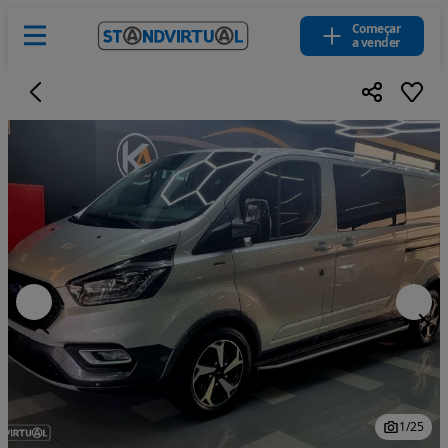
Começar
a vender
1
/
25