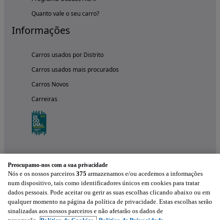
Quanto vale o seu carro?
Informações
Carros usados por Distrito
Carros usados mais procurados
Carros Novos
Carreiras
Preocupamo-nos com a sua privacidade
Nós e os nossos parceiros
375
armazenamos e/ou acedemos a informações
num dispositivo, tais como identificadores únicos em cookies para tratar
dados pessoais. Pode aceitar ou gerir as suas escolhas clicando abaixo ou em
qualquer momento na página da política de privacidade. Estas escolhas serão
Experimenta a aplicação
sinalizadas aos nossos parceiros e não afetarão os dados de