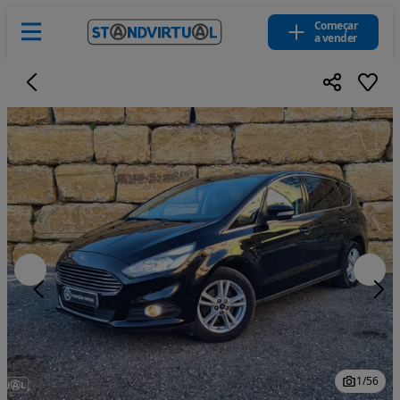
Começar
a vender
1
/
56