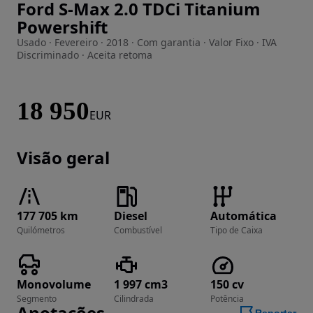
Ford S-Max 2.0 TDCi Titanium
Imagem 1 de 56
Powershift
Usado · Fevereiro · 2018 · Com garantia · Valor Fixo · IVA
Discriminado · Aceita retoma
18 950
EUR
Visão geral
177 705 km
Diesel
Automática
Quilómetros
Combustível
Tipo de Caixa
Monovolume
1 997 cm3
150 cv
Segmento
Cilindrada
Potência
Anotações