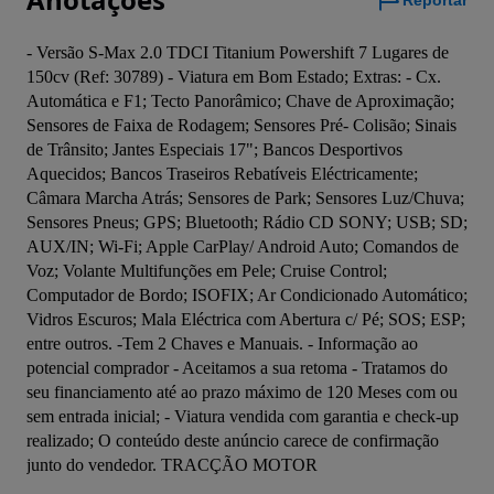
Reportar
- Versão S-Max 2.0 TDCI Titanium Powershift 7 Lugares de 
150cv (Ref: 30789) - Viatura em Bom Estado; Extras: - Cx. 
Automática e F1; Tecto Panorâmico; Chave de Aproximação; 
Sensores de Faixa de Rodagem; Sensores Pré- Colisão; Sinais 
de Trânsito; Jantes Especiais 17"; Bancos Desportivos 
Aquecidos; Bancos Traseiros Rebatíveis Eléctricamente; 
Câmara Marcha Atrás; Sensores de Park; Sensores Luz/Chuva; 
Sensores Pneus; GPS; Bluetooth; Rádio CD SONY; USB; SD; 
AUX/IN; Wi-Fi; Apple CarPlay/ Android Auto; Comandos de 
Voz; Volante Multifunções em Pele; Cruise Control; 
Computador de Bordo; ISOFIX; Ar Condicionado Automático; 
Vidros Escuros; Mala Eléctrica com Abertura c/ Pé; SOS; ESP; 
entre outros. -Tem 2 Chaves e Manuais. - Informação ao 
potencial comprador - Aceitamos a sua retoma - Tratamos do 
seu financiamento até ao prazo máximo de 120 Meses com ou 
sem entrada inicial; - Viatura vendida com garantia e check-up 
realizado; O conteúdo deste anúncio carece de confirmação 
junto do vendedor. TRACÇÃO MOTOR