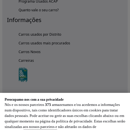
Programa Usados ACAP
Quanto vale o seu carro?
Informações
Carros usados por Distrito
Carros usados mais procurados
Carros Novos
Carreiras
Preocupamo-nos com a sua privacidade
Nós e os nossos parceiros
375
armazenamos e/ou acedemos a informações
num dispositivo, tais como identificadores únicos em cookies para tratar
dados pessoais. Pode aceitar ou gerir as suas escolhas clicando abaixo ou em
qualquer momento na página da política de privacidade. Estas escolhas serão
Experimenta a aplicação
sinalizadas aos nossos parceiros e não afetarão os dados de