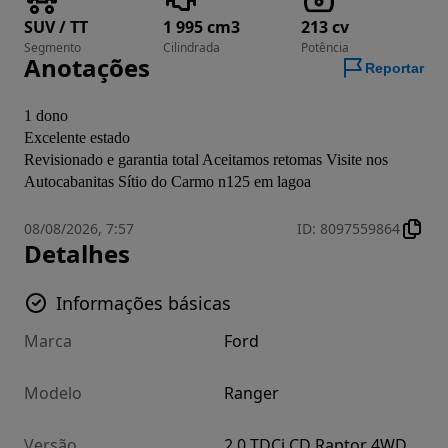
SUV / TT
1 995 cm3
213 cv
Segmento
Cilindrada
Potência
Anotações
Reportar
1 dono 

Excelente estado

Revisionado e garantia total Aceitamos retomas Visite nos 
Autocabanitas Sítio do Carmo n125 em lagoa
08/08/2026, 7:57
ID
:
8097559864
Detalhes
Informações básicas
Marca
Ford
Modelo
Ranger
Versão
2.0 TDCi CD Raptor 4WD