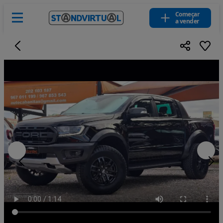
Começar
a vender