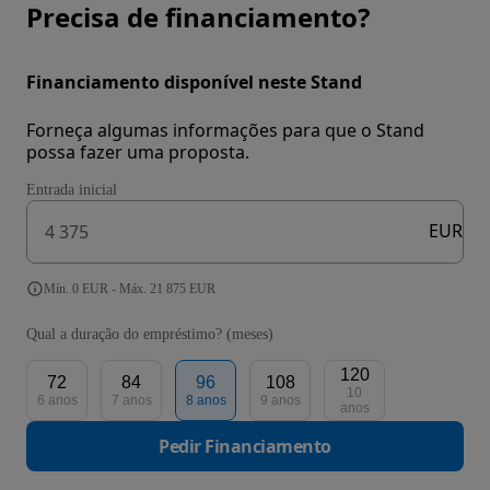
Precisa de financiamento?
Financiamento disponível neste Stand
Forneça algumas informações para que o Stand
possa fazer uma proposta.
Entrada inicial
EUR
Mín. 0 EUR - Máx. 21 875 EUR
Qual a duração do empréstimo? (meses)
120
72
84
96
108
10
6 anos
7 anos
8 anos
9 anos
anos
Pedir Financiamento