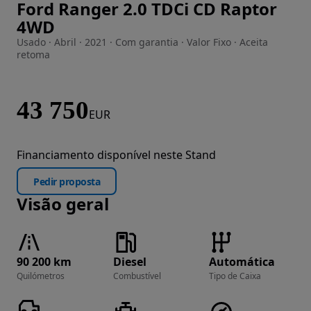
Ford Ranger 2.0 TDCi CD Raptor
Imagem 1 de 27
4WD
Usado · Abril · 2021 · Com garantia · Valor Fixo · Aceita
retoma
43 750
EUR
Financiamento disponível neste Stand
Pedir proposta
Visão geral
90 200 km
Diesel
Automática
Quilómetros
Combustível
Tipo de Caixa