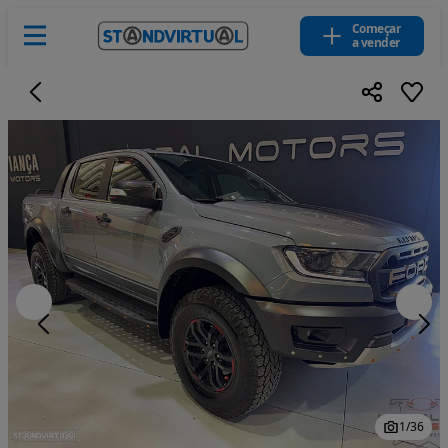
Começar
a vender
1
/
36