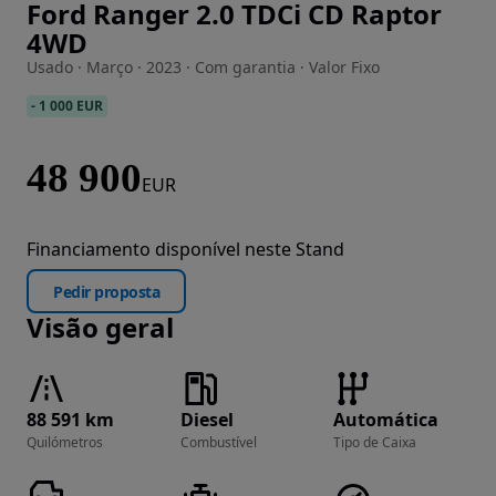
Ford Ranger 2.0 TDCi CD Raptor
Imagem 1 de 36
4WD
Usado · Março · 2023 · Com garantia · Valor Fixo
-
1 000 EUR
48 900
EUR
Financiamento disponível neste Stand
Pedir proposta
Visão geral
88 591 km
Diesel
Automática
Quilómetros
Combustível
Tipo de Caixa