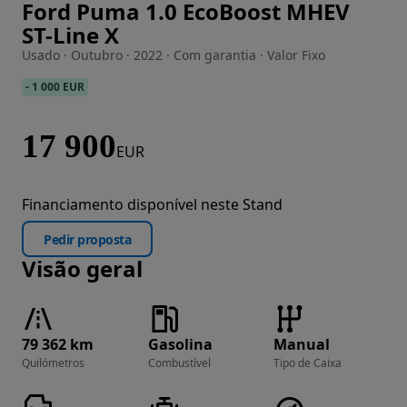
Ford Puma 1.0 EcoBoost MHEV
Imagem 1 de 28
ST-Line X
Usado · Outubro · 2022 · Com garantia · Valor Fixo
-
1 000 EUR
17 900
EUR
Financiamento disponível neste Stand
Pedir proposta
Visão geral
79 362 km
Gasolina
Manual
Quilómetros
Combustível
Tipo de Caixa