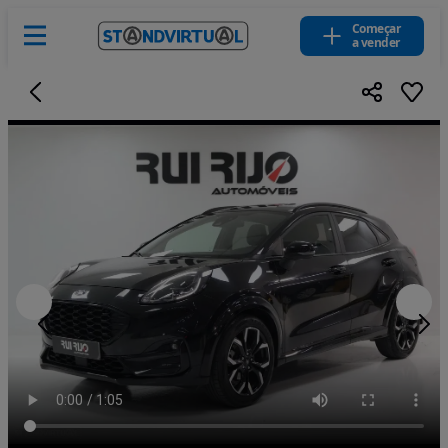
Começar
a vender