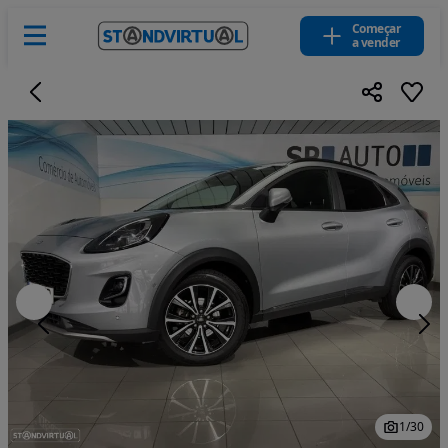
Começar
a vender
1
/
30