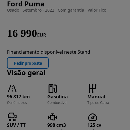
Ford Puma
Imagem 1 de 30
Usado · Setembro · 2022 · Com garantia · Valor Fixo
16 990
EUR
Financiamento disponível neste Stand
Pedir proposta
Visão geral
96 817 km
Gasolina
Manual
Quilómetros
Combustível
Tipo de Caixa
SUV / TT
998 cm3
125 cv