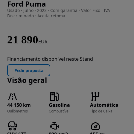
Ford Puma
Imagem 1 de 35
Usado · Julho · 2023 · Com garantia · Valor Fixo · IVA
Discriminado · Aceita retoma
21 890
EUR
Financiamento disponível neste Stand
Pedir proposta
Visão geral
44 150 km
Gasolina
Automática
Quilómetros
Combustível
Tipo de Caixa