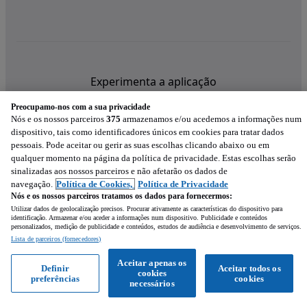
Experimenta a aplicação
Preocupamo-nos com a sua privacidade
Nós e os nossos parceiros
375
armazenamos e/ou acedemos a informações num
dispositivo, tais como identificadores únicos em cookies para tratar dados
pessoais. Pode aceitar ou gerir as suas escolhas clicando abaixo ou em
qualquer momento na página da política de privacidade. Estas escolhas serão
sinalizadas aos nossos parceiros e não afetarão os dados de
navegação.
Política de Cookies,
Política de Privacidade
Nós e os nossos parceiros tratamos os dados para fornecermos:
Utilizar dados de geolocalização precisos. Procurar ativamente as características do dispositivo para
identificação. Armazenar e/ou aceder a informações num dispositivo. Publicidade e conteúdos
personalizados, medição de publicidade e conteúdos, estudos de audiência e desenvolvimento de serviços.
Lista de parceiros (fornecedores)
Mensagem
Aceitar apenas os
Definir
Aceitar todos os
cookies
preferências
cookies
Ligar
WhatsApp
necessários