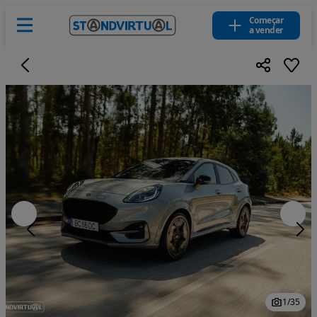
Começar
a vender
1
/
35