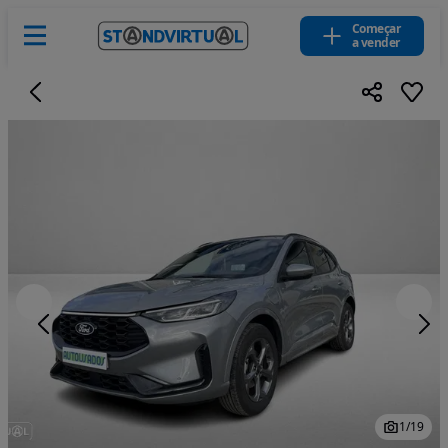
Começar
a vender
1
/
19