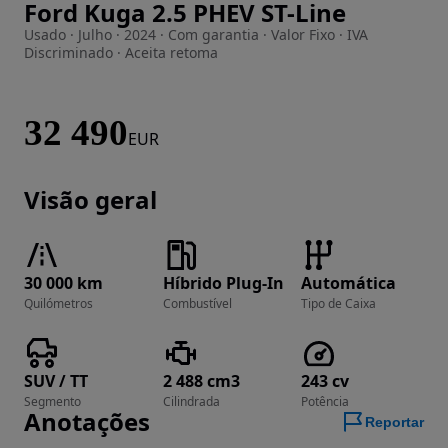
Ford Kuga 2.5 PHEV ST-Line
Imagem 1 de 19
Usado · Julho · 2024 · Com garantia · Valor Fixo · IVA
Discriminado · Aceita retoma
32 490
EUR
Visão geral
30 000 km
Híbrido Plug-In
Automática
Quilómetros
Combustível
Tipo de Caixa
SUV / TT
2 488 cm3
243 cv
Segmento
Cilindrada
Potência
Anotações
Reportar