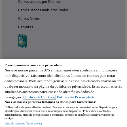
Carros usados por Distrito
Carros usados mais procurados
Carros Novos
Carreiras
Preocupamo-nos com a sua privacidade
Nós e os nossos parceiros
375
armazenamos e/ou acedemos a informações
num dispositivo, tais como identificadores únicos em cookies para tratar
dados pessoais. Pode aceitar ou gerir as suas escolhas clicando abaixo ou em
qualquer momento na página da política de privacidade. Estas escolhas serão
Experimenta a aplicação
sinalizadas aos nossos parceiros e não afetarão os dados de
navegação.
Política de Cookies,
Política de Privacidade
Nós e os nossos parceiros tratamos os dados para fornecermos:
Utilizar dados de geolocalização precisos. Procurar ativamente as características do dispositivo para
identificação. Armazenar e/ou aceder a informações num dispositivo. Publicidade e conteúdos
personalizados, medição de publicidade e conteúdos, estudos de audiência e desenvolvimento de
serviços.
Lista de parceiros (fornecedores)
Mensagem