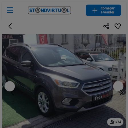
Começar
a vender
1
/
34