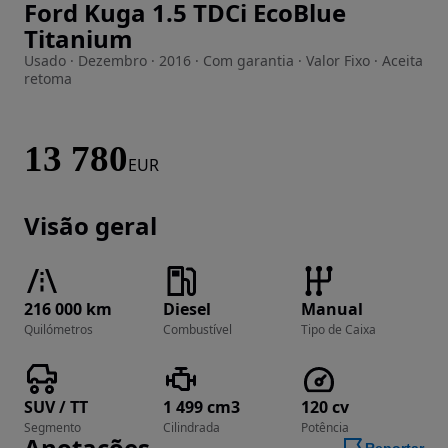
Ford Kuga 1.5 TDCi EcoBlue
Imagem 1 de 34
Titanium
Usado · Dezembro · 2016 · Com garantia · Valor Fixo · Aceita
retoma
13 780
EUR
Visão geral
216 000 km
Diesel
Manual
Quilómetros
Combustível
Tipo de Caixa
SUV / TT
1 499 cm3
120 cv
Segmento
Cilindrada
Potência
Anotações