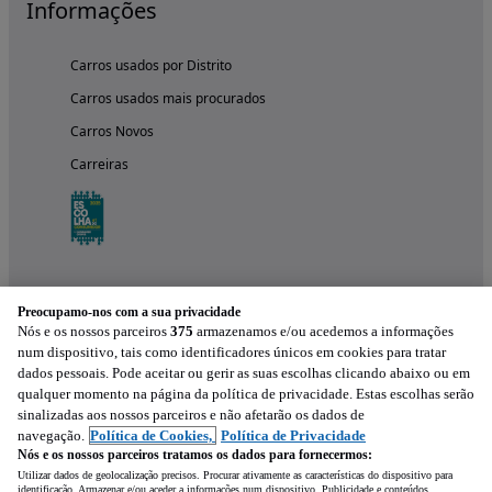
Informações
Carros usados por Distrito
Carros usados mais procurados
Carros Novos
Carreiras
Preocupamo-nos com a sua privacidade
Nós e os nossos parceiros
375
armazenamos e/ou acedemos a informações
num dispositivo, tais como identificadores únicos em cookies para tratar
dados pessoais. Pode aceitar ou gerir as suas escolhas clicando abaixo ou em
qualquer momento na página da política de privacidade. Estas escolhas serão
Experimenta a aplicação
sinalizadas aos nossos parceiros e não afetarão os dados de
navegação.
Política de Cookies,
Política de Privacidade
Nós e os nossos parceiros tratamos os dados para fornecermos:
Utilizar dados de geolocalização precisos. Procurar ativamente as características do dispositivo para
identificação. Armazenar e/ou aceder a informações num dispositivo. Publicidade e conteúdos