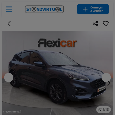
Começar
a vender
1
/
18