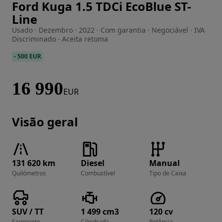
Ford Kuga 1.5 TDCi EcoBlue ST-
Imagem 1 de 18
Line
Usado · Dezembro · 2022 · Com garantia · Negociável · IVA
Discriminado · Aceita retoma
-
500 EUR
16 990
EUR
Visão geral
131 620 km
Diesel
Manual
Quilómetros
Combustível
Tipo de Caixa
SUV / TT
1 499 cm3
120 cv
Segmento
Cilindrada
Potência