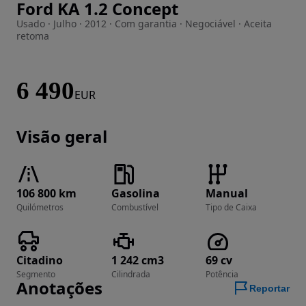
Ford KA 1.2 Concept
Imagem 1 de 12
Usado · Julho · 2012 · Com garantia · Negociável · Aceita
retoma
6 490
EUR
Visão geral
106 800 km
Gasolina
Manual
Quilómetros
Combustível
Tipo de Caixa
Citadino
1 242 cm3
69 cv
Segmento
Cilindrada
Potência
Anotações
Reportar