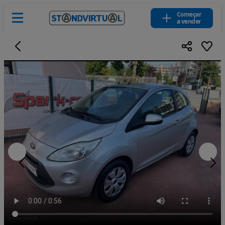
Começar
a vender