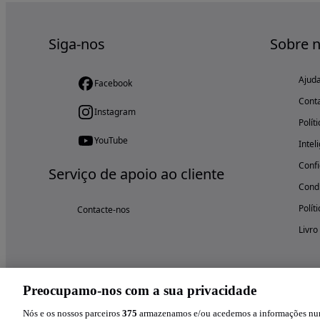
Siga-nos
Sobre 
Ajud
Facebook
Cont
Instagram
Polít
YouTube
Intel
Confi
Serviço de apoio ao cliente
Condi
Polít
Contacte-nos
Livro
Preocupamo-nos com a sua privacidade
Nós e os nossos parceiros
375
armazenamos e/ou acedemos a informações num 