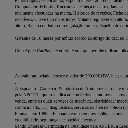
Faróis reguláveis em altura, Espelho interior anti-encandeamen
Computador de bordo, Encostos de cabeça traseiros, Jantes de li
totalmente efectuadas na marca, Histórico de revisões, Ficha d
rebatíveis, Chave tipo mãos livres, Volante regulável em altur
altura, Banco condutor com regulação lombar, Espelho de cortes
Garantia de 18 meses por mútuo acordo ao abrigo do dec. lei 84
Com Apple CarPlay e Android Auto, que permite utilizar aplica
Ao valor anunciado acresce o valor de 200,00€ (IVA inc.) para 
.

A Espoauto - Comércio & Indústria de Automoveis Lda., é uma 
pela APCER,  que se dedica ao comércio de automóveis novos 
venda, entre os quais serviços de mecânica, eletricidade/ meca
condicionado, …), diagnósticos, serviços na área da colisão (c
Fundada em 1988, a Espoauto é uma empresa sólida e conceitu
credibilidade, segurança e capacidade técnica!

Sendo Empresa Certificada na Qualidade pela APCER, a Espoa