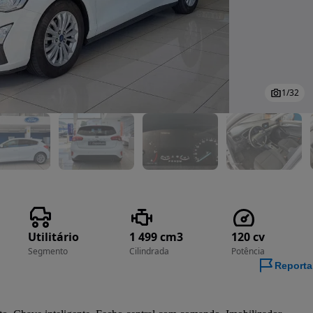
1
/
32
Utilitário
1 499 cm3
120 cv
Segmento
Cilindrada
Potência
Reporta