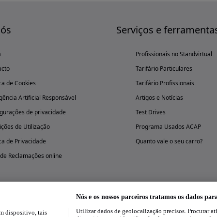
nós
Serviços e ferramenta
a
Profissionais no Standvirtual
acto
Tarifário Particulares
ica de Cookies
Tarifário Profissionais
igência Artificial Responsável
Artigos e Notícias
gurações de privacidade
Test Drives
ções de Utilização
Programa Usados ACAP
ica de Privacidade
Quanto vale o seu carro?
 de Reclamações online
Nós e os nossos parceiros tratamos os dados par
Utilizar dados de geolocalização precisos. Procurar at
dispositivo, tais