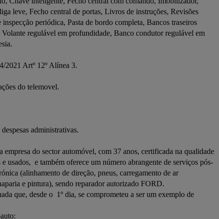
to, Chave inteligente, Fecho central com comando, Imobilizador, 
ga leve, Fecho central de portas, Livros de instruções, Revisões 
e inspecção periódica, Pasta de bordo completa, Bancos traseiros 
a, Volante regulável em profundidade, Banco condutor regulável em 
ia.

/2021 Artº 12º Alínea 3.

ções do telemovel.

despesas administrativas.

empresa do sector automóvel, com 37 anos, certificada na qualidade 
e usados,  e também oferece um número abrangente de serviços pós-
trónica (alinhamento de direção, pneus, carregamento de ar 
haparia e pintura), sendo reparador autorizado FORD.

ada que, desde o  1º dia, se comprometeu a ser um exemplo de 
uto:
