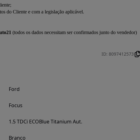
ente;

s do Cliente e com a legislação aplicável.

uto21
ID
:
8097412573
Ford
Focus
1.5 TDCi ECOBlue Titanium Aut.
Branco