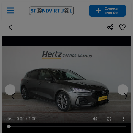
Começar
a vender