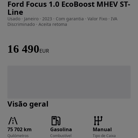
Ford Focus 1.0 EcoBoost MHEV ST-
Imagem 1 de 26
Line
Usado · Janeiro · 2023 · Com garantia · Valor Fixo · IVA
Discriminado · Aceita retoma
16 490
EUR
Visão geral
75 702 km
Gasolina
Manual
Quilómetros
Combustível
Tipo de Caixa