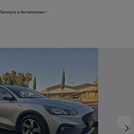
Serviços e ferramentas
Financiamento
Avaliar o meu carro
iamento
Serviço de check-up
Histórico do veículo
Notícias e artigos