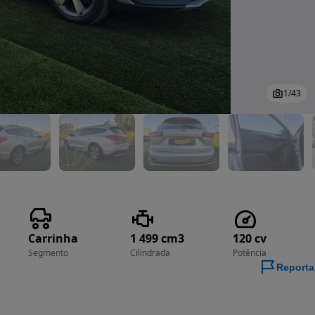
1
/
43
Carrinha
1 499 cm3
120 cv
Segmento
Cilindrada
Potência
Reporta