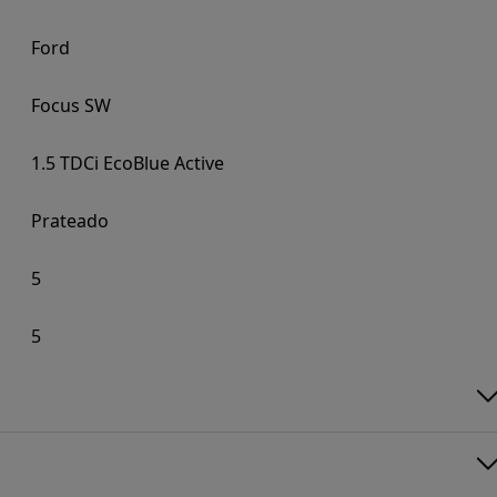
Ford
Focus SW
1.5 TDCi EcoBlue Active
Prateado
5
5