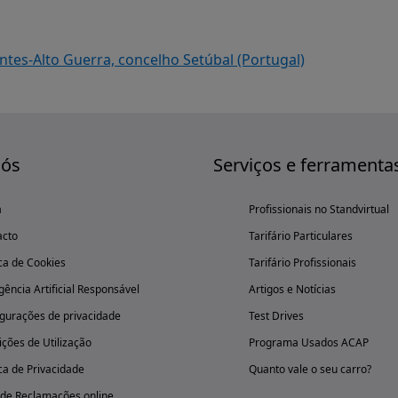
tes-Alto Guerra, concelho Setúbal (Portugal)
nós
Serviços e ferramenta
a
Profissionais no Standvirtual
acto
Tarifário Particulares
ica de Cookies
Tarifário Profissionais
igência Artificial Responsável
Artigos e Notícias
gurações de privacidade
Test Drives
ções de Utilização
Programa Usados ACAP
ica de Privacidade
Quanto vale o seu carro?
 de Reclamações online