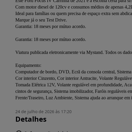
Este Ford Focus IV Carrinha de 2021 é a escolha certa para si! 
Com motor diesel de 120cv e consumos médios de apenas 4,2L/10
Ideal para famílias ou quem precisa de espaço extra sem abdic
Marque já o seu Test Drive.

Garantia: 18 meses por mútuo acordo.
Garantia: 18 meses por mútuo acordo.
Viatura publicada eletronicamente via Mystand. Todos os dad
Equipamento:
Computador de bordo, DVD, Ecrã da consola central, Sistema 
Cor interior Cinzento, Cor interior Antracite, Volante Regulável
Tomada Elétrica 12V, Volante regulável em profundidade, Acaba
cintos de segurança, Sistema imobilizador, Faróis reguláveis e
Frente/Traseiro, Luz Ambiente, Sistema ajuda ao arranque em 
24 de julho de 2026 às 17:20
Detalhes