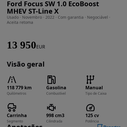
Ford Focus SW 1.0 EcoBoost
Imagem 1 de 27
MHEV ST-Line X
Usado · Novembro · 2022 · Com garantia · Negociável ·
Aceita retoma
13 950
EUR
Visão geral
118 779 km
Gasolina
Manual
Quilómetros
Combustível
Tipo de Caixa
Carrinha
998 cm3
125 cv
Segmento
Cilindrada
Potência
Anotações