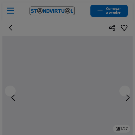
Começar
a vender
1
/
27