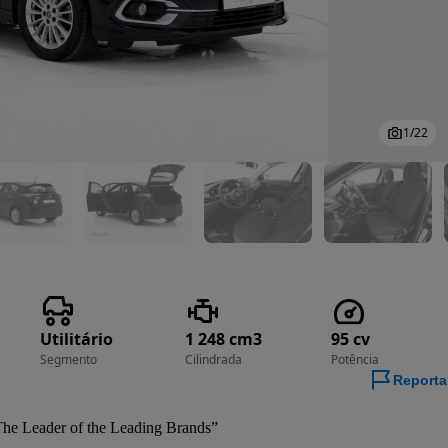
1
/
22
Utilitário
1 248 cm3
95 cv
Segmento
Cilindrada
Potência
Reporta
he Leader of the Leading Brands”
