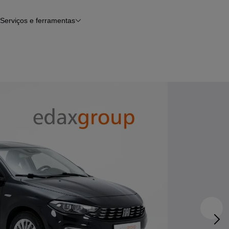
Serviços e ferramentas
Financiamento
Avaliar o meu carro
iamento
Serviço de check-up
Histórico do veículo
Notícias e artigos