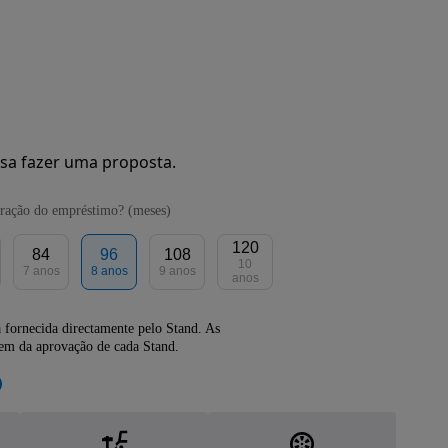
sa fazer uma proposta.
ração do empréstimo? (meses)
120
84
96
108
10
7 anos
8 anos
9 anos
anos
 fornecida directamente pelo Stand. As
dem da aprovação de cada Stand.