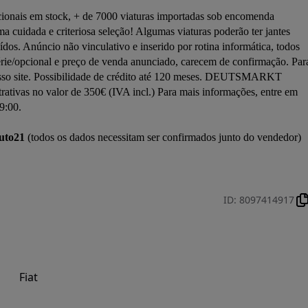
onais em stock, + de 7000 viaturas importadas sob encomenda 
ada e criteriosa seleção! Algumas viaturas poderão ter jantes 
uídos. Anúncio não vinculativo e inserido por rotina informática, todos 
rie/opcional e preço de venda anunciado, carecem de confirmação. Para
nosso site. Possibilidade de crédito até 120 meses. DEUTSMARKT 
ivas no valor de 350€ (IVA incl.) Para mais informações, entre em 
:00. 

uto21
 (todos os dados necessitam ser confirmados junto do vendedor)

ID
:
8097414917
Fiat