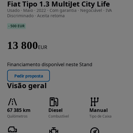
Fiat Tipo 1.3 MultiJet City Life
Imagem 1 de 25
Usado · Maio · 2022 · Com garantia · Negociável · IVA
Discriminado · Aceita retoma
-
500 EUR
13 800
EUR
Financiamento disponível neste Stand
Pedir proposta
Visão geral
67 385 km
Diesel
Manual
Quilómetros
Combustível
Tipo de Caixa