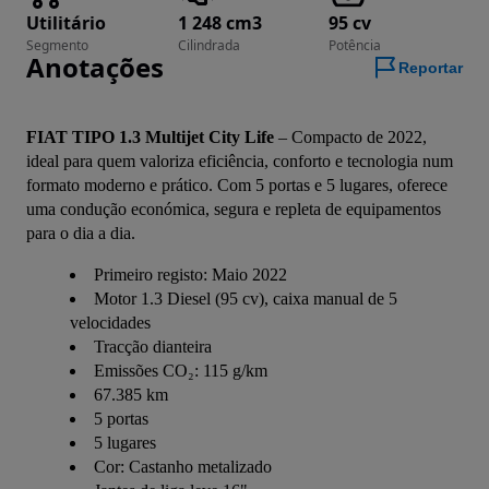
Utilitário
1 248 cm3
95 cv
Segmento
Cilindrada
Potência
Anotações
Reportar
FIAT TIPO 1.3 Multijet City Life
 – Compacto de 2022, 
ideal para quem valoriza eficiência, conforto e tecnologia num 
formato moderno e prático. Com 5 portas e 5 lugares, oferece 
uma condução económica, segura e repleta de equipamentos 
para o dia a dia.
Primeiro registo: Maio 2022
Motor 1.3 Diesel (95 cv), caixa manual de 5
velocidades
Tracção dianteira
Emissões CO₂: 115 g/km
67.385 km
5 portas
5 lugares
Cor: Castanho metalizado