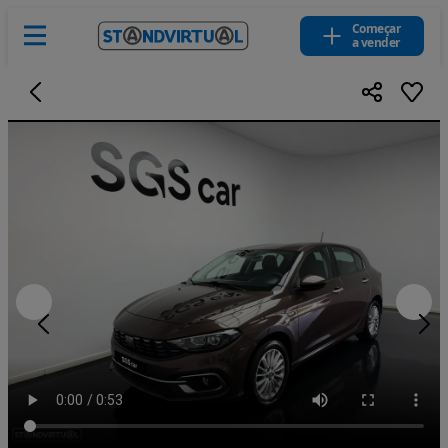
Começar
a vender