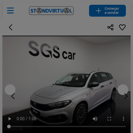
Começar
a vender