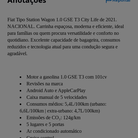
Reportar
Fiat Tipo Station Wagon 1.0 GSE T3 City Life de 2021. 
NACIONAL. Carrinha espaçosa, moderna e eficiente, ideal 
para famílias ou quem procura versatilidade e conforto no 
quotidiano. Excelente capacidade de bagageira, consumos 
reduzidos e tecnologia atual para uma condução segura e 
agradável.
Motor a gasolina 1.0 GSE T3 com 101cv
Revisões na marca
Android Auto e AppleCarPlay
Caixa manual de 5 velocidades
Consumos médios: 5,4L/100km (urbano:
6,6L/100km | extra-urbano: 4,7L/100km)
Emissões de CO₂: 124g/km
5 lugares e 5 portas
Ar condicionado automático
Cruise control