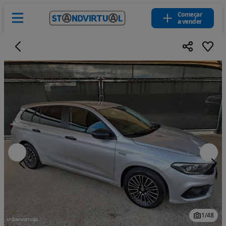
Começar
a vender
1
/
48