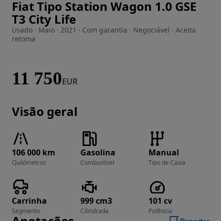
Fiat Tipo Station Wagon 1.0 GSE
Imagem 1 de 48
T3 City Life
Usado · Maio · 2021 · Com garantia · Negociável · Aceita
retoma
11 750
EUR
Visão geral
106 000 km
Gasolina
Manual
Quilómetros
Combustível
Tipo de Caixa
Carrinha
999 cm3
101 cv
Segmento
Cilindrada
Potência
Anotações