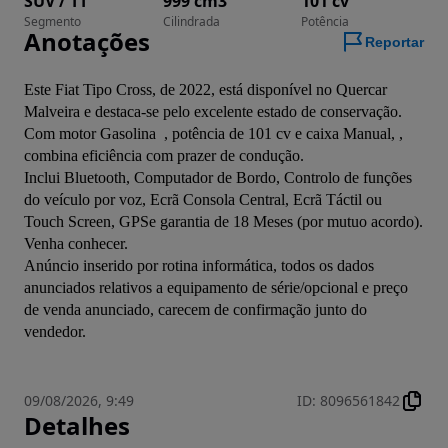
SUV / TT
999 cm3
101 cv
Segmento
Cilindrada
Potência
Anotações
Reportar
Este Fiat Tipo Cross, de 2022, está disponível no Quercar 
Malveira e destaca-se pelo excelente estado de conservação.

Com motor Gasolina  , potência de 101 cv e caixa Manual, , 
combina eficiência com prazer de condução.

Inclui Bluetooth, Computador de Bordo, Controlo de funções 
do veículo por voz, Ecrã Consola Central, Ecrã Táctil ou 
Touch Screen, GPSe garantia de 18 Meses (por mutuo acordo).

Venha conhecer.

Anúncio inserido por rotina informática, todos os dados 
anunciados relativos a equipamento de série/opcional e preço 
de venda anunciado, carecem de confirmação junto do 
vendedor.
09/08/2026, 9:49
ID
:
8096561842
Detalhes