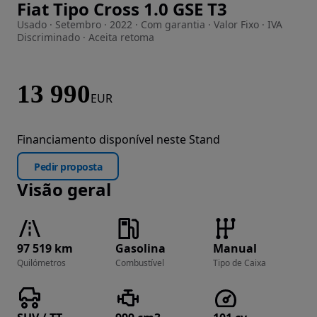
Fiat Tipo Cross 1.0 GSE T3
Imagem 1 de 44
Usado · Setembro · 2022 · Com garantia · Valor Fixo · IVA
Discriminado · Aceita retoma
13 990
EUR
Financiamento disponível neste Stand
Pedir proposta
Visão geral
97 519 km
Gasolina
Manual
Quilómetros
Combustível
Tipo de Caixa