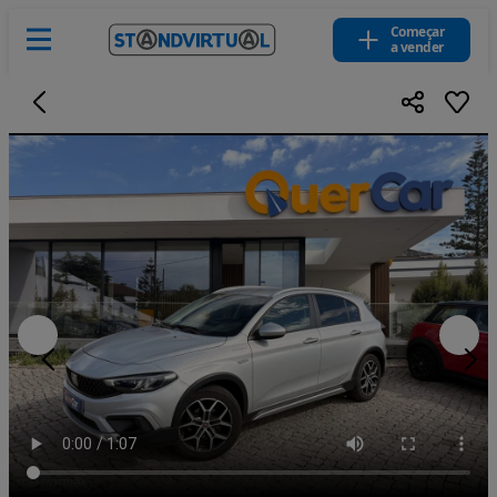
Começar
a vender