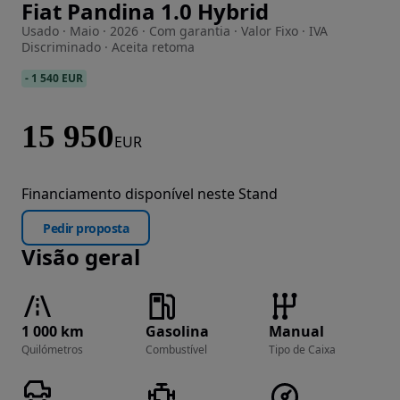
Fiat Pandina 1.0 Hybrid
Imagem 1 de 21
Usado · Maio · 2026 · Com garantia · Valor Fixo · IVA
Discriminado · Aceita retoma
-
1 540 EUR
15 950
EUR
Financiamento disponível neste Stand
Pedir proposta
Visão geral
1 000 km
Gasolina
Manual
Quilómetros
Combustível
Tipo de Caixa