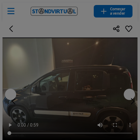
Começar
a vender