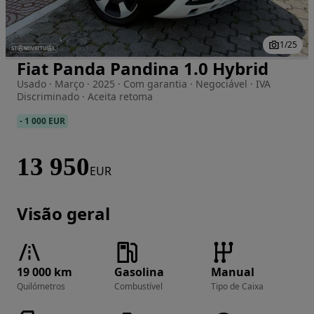
1
/
25
Fiat Panda Pandina 1.0 Hybrid
Imagem 1 de 25
Usado · Março · 2025 · Com garantia · Negociável · IVA
Discriminado · Aceita retoma
-
1 000 EUR
13 950
EUR
Visão geral
19 000 km
Gasolina
Manual
Quilómetros
Combustível
Tipo de Caixa