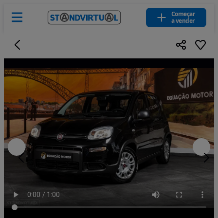
Começar
a vender