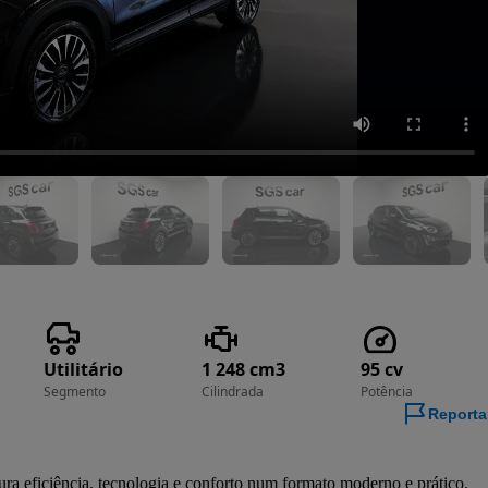
Utilitário
1 248 cm3
95 cv
Segmento
Cilindrada
Potência
Reporta
ra eficiência, tecnologia e conforto num formato moderno e prático. 