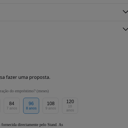
sa fazer uma proposta.
ração do empréstimo? (meses)
120
84
96
108
10
7 anos
8 anos
9 anos
anos
 fornecida directamente pelo Stand. As