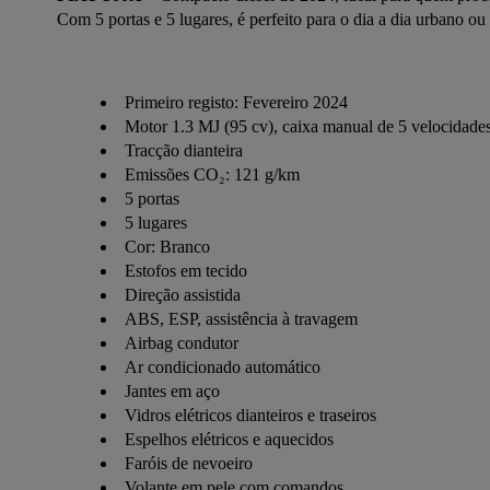
Com 5 portas e 5 lugares, é perfeito para o dia a dia urbano o
Primeiro registo: Fevereiro 2024
Motor 1.3 MJ (95 cv), caixa manual de 5 velocidade
Tracção dianteira
Emissões CO₂: 121 g/km
5 portas
5 lugares
Cor: Branco
Estofos em tecido
Direção assistida
ABS, ESP, assistência à travagem
Airbag condutor
Ar condicionado automático
Jantes em aço
Vidros elétricos dianteiros e traseiros
Espelhos elétricos e aquecidos
Faróis de nevoeiro
Volante em pele com comandos