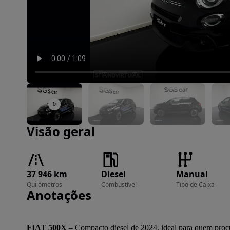
Imagem 1 de 24
Visão geral
37 946 km
Diesel
Manual
Quilómetros
Combustível
Tipo de Caixa
Anotações
FIAT 500X
 – Compacto diesel de 2024, ideal para quem procu