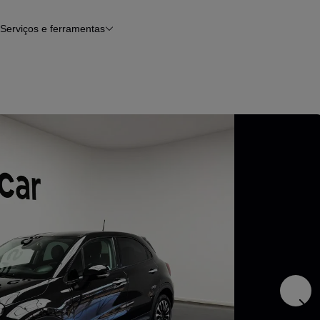
Serviços e ferramentas
Financiamento
Avaliar o meu carro
iamento
Serviço de check-up
Histórico do veículo
Notícias e artigos