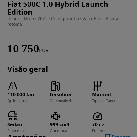
Fiat 500C 1.0 Hybrid Launch
Imagem 1 de 14
Edition
Usado · Maio · 2021 · Com garantia · Valor Fixo · Aceita
retoma
10 750
EUR
Visão geral
110 000 km
Gasolina
Manual
Quilómetros
Combustível
Tipo de Caixa
Sedan
999 cm3
70 cv
Segmento
Cilindrada
Potência
Anotações