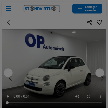
Começar
a vender