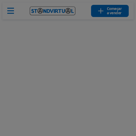
Começar
a vender