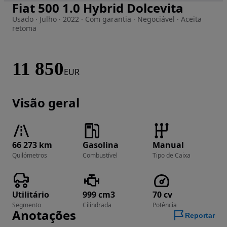
Fiat 500 1.0 Hybrid Dolcevita
Imagem 1 de 53
Usado · Julho · 2022 · Com garantia · Negociável · Aceita
retoma
11 850
EUR
Visão geral
66 273 km
Gasolina
Manual
Quilómetros
Combustível
Tipo de Caixa
Utilitário
999 cm3
70 cv
Segmento
Cilindrada
Potência
Anotações
Reportar