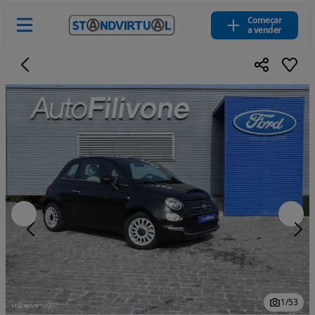
Começar
a vender
1
/
53