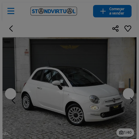
Começar
a vender
1
/
40