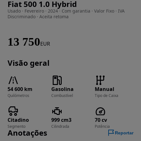
Fiat 500 1.0 Hybrid
Imagem 1 de 40
Usado · Fevereiro · 2024 · Com garantia · Valor Fixo · IVA
Discriminado · Aceita retoma
13 750
EUR
Visão geral
54 600 km
Gasolina
Manual
Quilómetros
Combustível
Tipo de Caixa
Citadino
999 cm3
70 cv
Segmento
Cilindrada
Potência
Anotações
Reportar