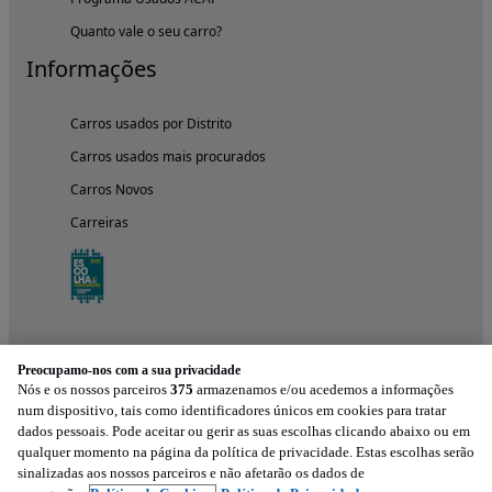
Quanto vale o seu carro?
Informações
Carros usados por Distrito
Carros usados mais procurados
Carros Novos
Carreiras
Preocupamo-nos com a sua privacidade
Nós e os nossos parceiros
375
armazenamos e/ou acedemos a informações
num dispositivo, tais como identificadores únicos em cookies para tratar
dados pessoais. Pode aceitar ou gerir as suas escolhas clicando abaixo ou em
qualquer momento na página da política de privacidade. Estas escolhas serão
Experimenta a aplicação
sinalizadas aos nossos parceiros e não afetarão os dados de