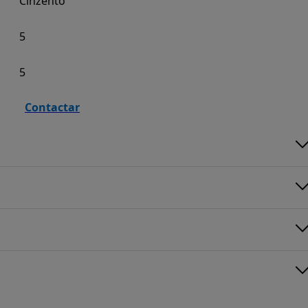
Cinzento
5
5
Contactar