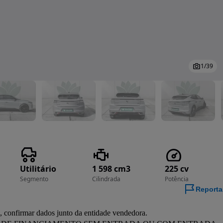
1
/
39
Utilitário
1 598 cm3
225 cv
Segmento
Cilindrada
Potência
Reporta
confirmar dados junto da entidade vendedora.
