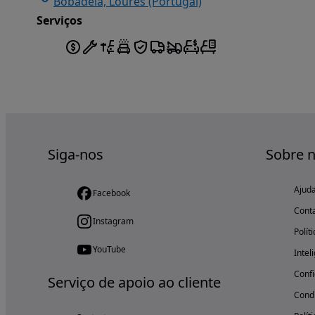
Bobadela, Loures (Portugal)
Serviços
Siga-nos
Sobre 
Ajud
Facebook
Cont
Instagram
Polít
YouTube
Intel
Confi
Serviço de apoio ao cliente
Condi