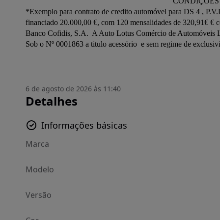
                                                                           CONDIÇÕES DE FINANCIAMENTO SEM ENTRADA OU COM ENTRADA

*Exemplo para contrato de credito automóvel para DS 4 , P.V.P
financiado 20.000,00 €, com 120 mensalidades de 320,91€ € com 
Banco Cofidis, S.A.  A Auto Lotus Comércio de Automóveis Ld
6 de agosto de 2026 às 11:40
Detalhes
Informações básicas
Marca
Modelo
Versão