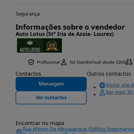
Segurança
Informações sobre o vendedor
Auto Lotus (Stª Iria de Azoia- Loures)
Profissional
No Standvirtual desde 2006
Contactos
Outros contactos
Mensagem
Visitar site 
Ver mais 30
Ver contactos
Encontrar no mapa
Rua Afonso De Albuquerque (Edifício Intermarché)