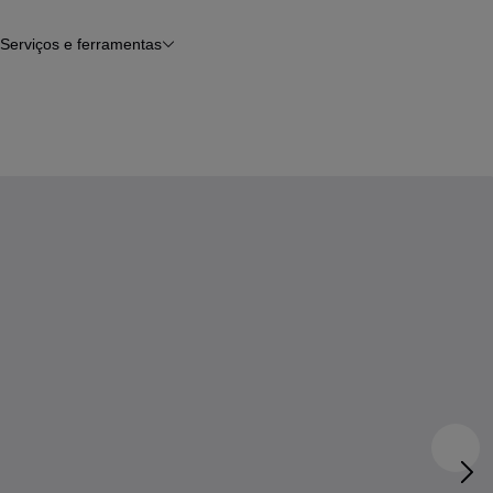
Serviços e ferramentas
Financiamento
Avaliar o meu carro
iamento
Serviço de check-up
Histórico do veículo
Notícias e artigos