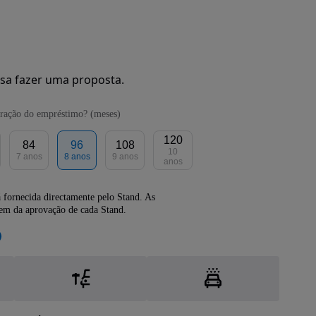
sa fazer uma proposta.
ração do empréstimo? (meses)
120
84
96
108
10
7 anos
8 anos
9 anos
anos
 fornecida directamente pelo Stand. As
dem da aprovação de cada Stand.