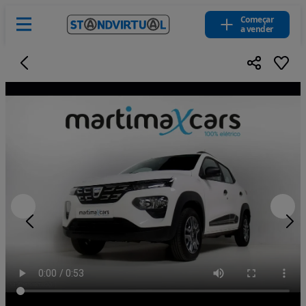
Começar
a vender