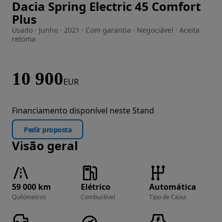
Dacia Spring Electric 45 Comfort
Imagem 1 de 22
Plus
Usado · Junho · 2021 · Com garantia · Negociável · Aceita
retoma
10 900
EUR
Financiamento disponível neste Stand
Pedir proposta
Visão geral
59 000 km
Elétrico
Automática
Quilómetros
Combustível
Tipo de Caixa