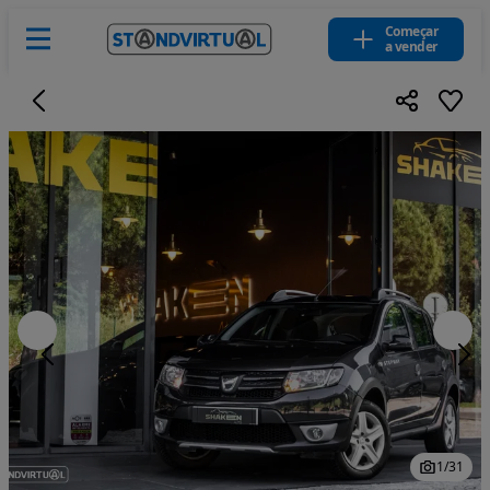
Começar
a vender
1
/
31