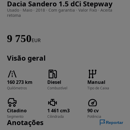
Dacia Sandero 1.5 dCi Stepway
Imagem 1 de 31
Usado · Maio · 2018 · Com garantia · Valor Fixo · Aceita
retoma
9 750
EUR
Visão geral
160 273 km
Diesel
Manual
Quilómetros
Combustível
Tipo de Caixa
Citadino
1 461 cm3
90 cv
Segmento
Cilindrada
Potência
Anotações
Reportar