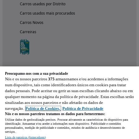
Carros usados por Distrito
Carros usados mais procurados
Carros Novos
Carreiras
Preocupamo-nos com a sua privacidade
Nós e os nossos parceiros
375
armazenamos e/ou acedemos a informações
num dispositivo, tais como identificadores únicos em cookies para tratar
dados pessoais. Pode aceitar ou gerir as suas escolhas clicando abaixo ou em
qualquer momento na página da política de privacidade. Estas escolhas serão
Experimenta a aplicação
sinalizadas aos nossos parceiros e não afetarão os dados de
navegação.
Política de Cookies,
Política de Privacidade
Nós e os nossos parceiros tratamos os dados para fornecermos:
Utilizar dados de geolocalização precisos. Procurar ativamente as características do dispositivo para
identificação. Armazenar e/ou aceder a informações num dispositivo. Publicidade e conteúdos
personalizados, medição de publicidade e conteúdos, estudos de audiência e desenvolvimento de
serviços.
Lista de parceiros (fornecedores)