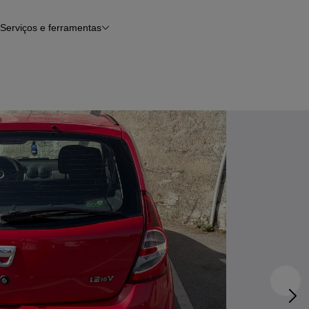
Serviços e ferramentas
Financiamento
Avaliar o meu carro
iamento
Serviço de check-up
Histórico do veículo
Notícias e artigos