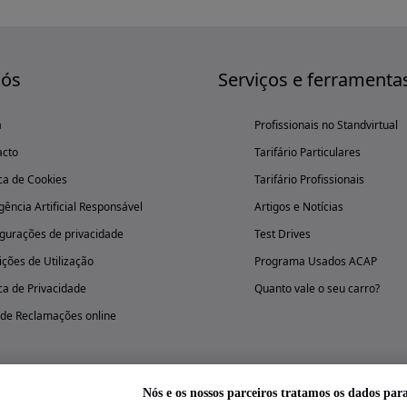
nós
Serviços e ferramenta
a
Profissionais no Standvirtual
acto
Tarifário Particulares
ica de Cookies
Tarifário Profissionais
igência Artificial Responsável
Artigos e Notícias
gurações de privacidade
Test Drives
ções de Utilização
Programa Usados ACAP
ica de Privacidade
Quanto vale o seu carro?
 de Reclamações online
Nós e os nossos parceiros tratamos os dados par