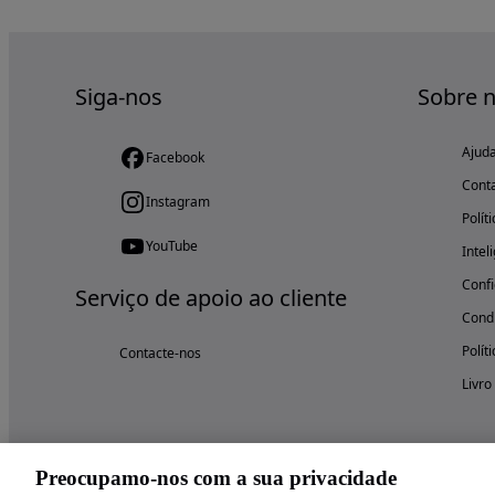
Siga-nos
Sobre 
Ajud
Facebook
Cont
Instagram
Polít
YouTube
Intel
Confi
Serviço de apoio ao cliente
Condi
Polít
Contacte-nos
Livro
Preocupamo-nos com a sua privacidade