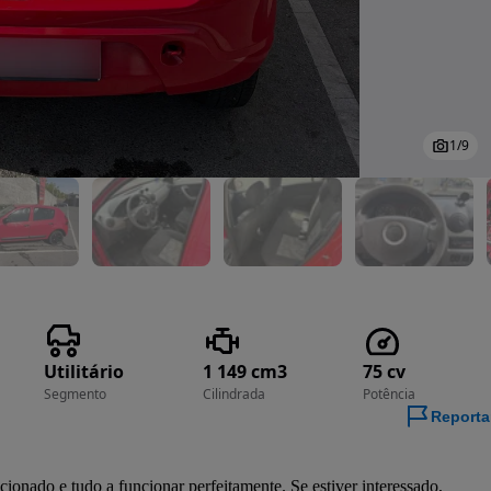
1
/
9
Utilitário
1 149 cm3
75 cv
Segmento
Cilindrada
Potência
Reporta
onado e tudo a funcionar perfeitamente. Se estiver interessado, 