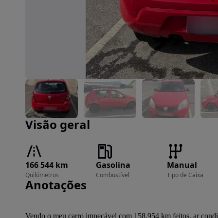
Imagem 1 de 9
Visão geral
166 544 km
Gasolina
Manual
Quilómetros
Combustível
Tipo de Caixa
Anotações
Vendo o meu carro impecável com 158.954 km feitos, ar condici