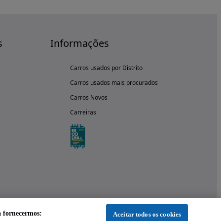
s
Informações
Carros usados por Distrito
Carros usados mais procurados
Carros Novos
Carreiras
a fornecermos:
Aceitar todos os cookies