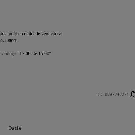
as instalações em Alcoitão				
antia ESTORIL MOTOR de 18 meses (Mútuo Acordo)				
 de Crédito até 120 meses com/sem entrada.				
. Nota: Anúncio publicado por rotina informática, confirmar dados junto da entidade vendedora.				
. Visite-nos no nosso Stand na Av. da República JN 26, Alcoitão, Estoril.	
 almoço "13:00 até 15:00"
ID
:
8097240271
Dacia