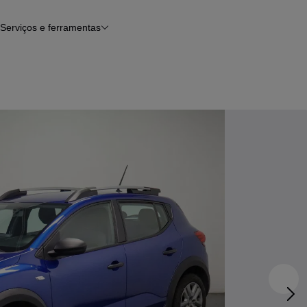
Serviços e ferramentas
Financiamento
Avaliar o meu carro
iamento
Serviço de check-up
Histórico do veículo
Notícias e artigos