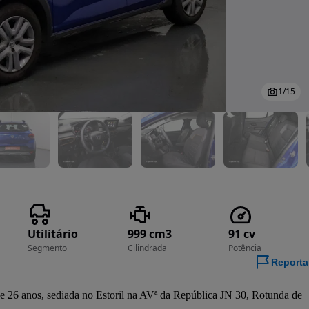
1
/
15
Utilitário
999 cm3
91 cv
Segmento
Cilindrada
Potência
Reporta
 26 anos, sediada no Estoril na AVª da República JN 30, Rotunda de 