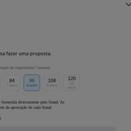
sa fazer uma proposta.
ração do empréstimo? (meses)
120
84
96
108
10
7 anos
8 anos
9 anos
anos
 fornecida directamente pelo Stand. As
dem da aprovação de cada Stand.