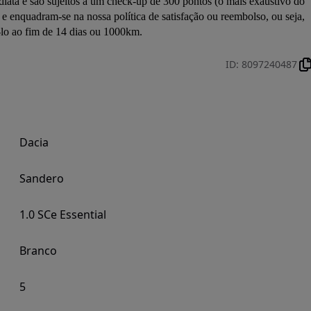
diata e são sujeitos a um check-up de 300 pontos (o mais exaustivo do 
e enquadram-se na nossa política de satisfação ou reembolso, ou seja, 
-lo ao fim de 14 dias ou 1000km.
ID
:
8097240487
Dacia
Sandero
1.0 SCe Essential
Branco
5