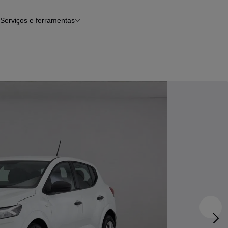
Serviços e ferramentas
Financiamento
Avaliar o meu carro
iamento
Serviço de check-up
Histórico do veículo
Notícias e artigos