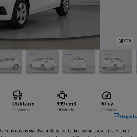
1
/
26
Utilitário
999 cm3
67 cv
Segmento
Cilindrada
Potência
Reporta