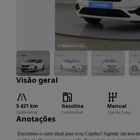
Imagem 1 de 26
Visão geral
5 421 km
Gasolina
Manual
Quilómetros
Combustível
Tipo de Caixa
Anotações
 Encontrou o carro ideal para si na Carplus? Agende um test-drive nos nossos stands em Sintra ou Gaia e garanta a sua reserva em 