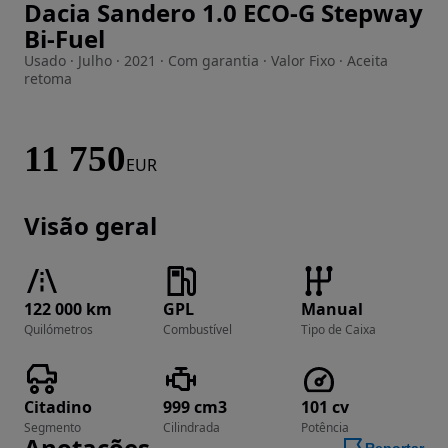
Dacia Sandero 1.0 ECO-G Stepway
Imagem 1 de 24
Bi-Fuel
Usado · Julho · 2021 · Com garantia · Valor Fixo · Aceita
retoma
11 750
EUR
Visão geral
122 000 km
GPL
Manual
Quilómetros
Combustível
Tipo de Caixa
Citadino
999 cm3
101 cv
Segmento
Cilindrada
Potência
Anotações