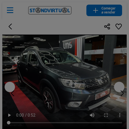
Começar
a vender