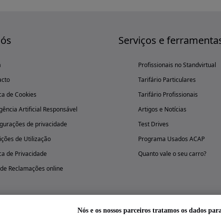
nós
Serviços e ferramenta
a
Profissionais no Standvirtual
acto
Tarifário Particulares
ica de Cookies
Tarifário Profissionais
igência Artificial Responsável
Artigos e Notícias
gurações de privacidade
Test Drives
ções de Utilização
Programa Usados ACAP
ica de Privacidade
Quanto vale o seu carro?
 de Reclamações online
Nós e os nossos parceiros tratamos os dados par