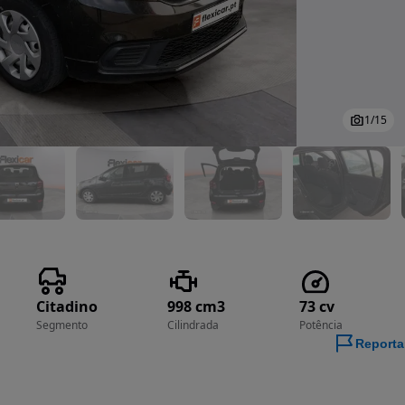
1
/
15
Citadino
998 cm3
73 cv
Segmento
Cilindrada
Potência
Reporta