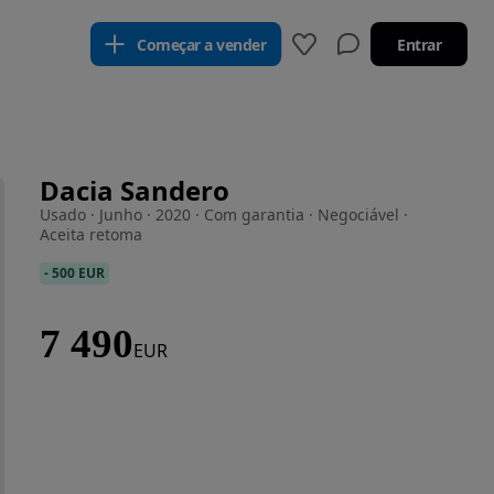
Começar a vender
Entrar
Dacia Sandero
Usado · Junho · 2020 · Com garantia · Negociável ·
Aceita retoma
-
500 EUR
7 490
EUR