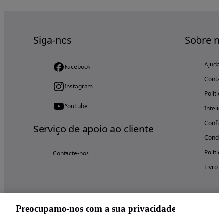
Siga-nos
Sobre 
Ajud
Facebook
Cont
Instagram
Polít
YouTube
Intel
Confi
Serviço de apoio ao cliente
Condi
Polít
Contacte-nos
Livro
Preocupamo-nos com a sua privacidade