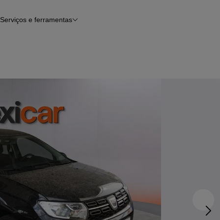
Serviços e ferramentas
Financiamento
Avaliar o meu carro
iamento
Serviço de check-up
Histórico do veículo
Notícias e artigos