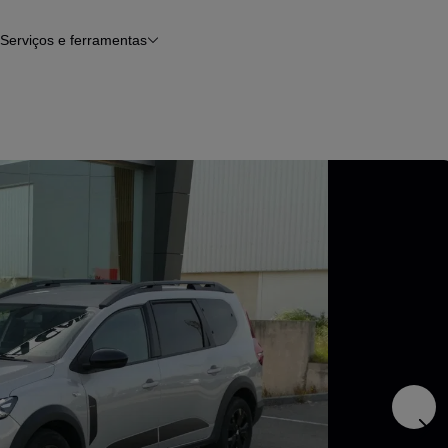
Serviços e ferramentas
Financiamento
Avaliar o meu carro
iamento
Serviço de check-up
Histórico do veículo
Notícias e artigos