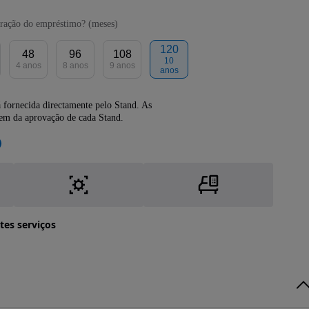
ração do empréstimo? (meses)
120
48
96
108
10
4 anos
8 anos
9 anos
anos
 fornecida directamente pelo Stand. As
dem da aprovação de cada Stand.
tes serviços