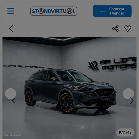
Começar
a vender
1
/
49