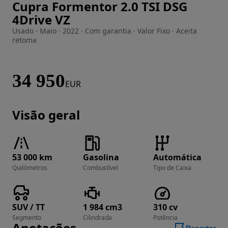
Cupra Formentor 2.0 TSI DSG
Imagem 1 de 49
4Drive VZ
Usado · Maio · 2022 · Com garantia · Valor Fixo · Aceita
retoma
34 950
EUR
Visão geral
53 000 km
Gasolina
Automática
Quilómetros
Combustível
Tipo de Caixa
SUV / TT
1 984 cm3
310 cv
Segmento
Cilindrada
Potência
Anotações