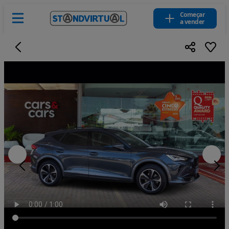
Começar
a vender