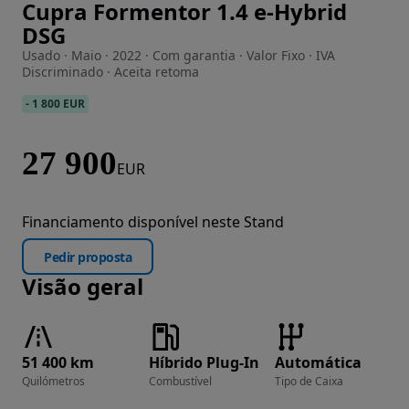
Cupra Formentor 1.4 e-Hybrid
Imagem 1 de 13
DSG
Usado · Maio · 2022 · Com garantia · Valor Fixo · IVA
Discriminado · Aceita retoma
-
1 800 EUR
27 900
EUR
Financiamento disponível neste Stand
Pedir proposta
Visão geral
51 400 km
Híbrido Plug-In
Automática
Quilómetros
Combustível
Tipo de Caixa