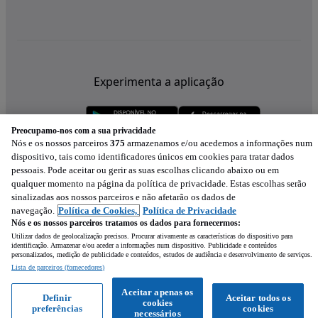
Experimenta a aplicação
Preocupamo-nos com a sua privacidade
Nós e os nossos parceiros
375
armazenamos e/ou acedemos a informações num
dispositivo, tais como identificadores únicos em cookies para tratar dados
pessoais. Pode aceitar ou gerir as suas escolhas clicando abaixo ou em
qualquer momento na página da política de privacidade. Estas escolhas serão
sinalizadas aos nossos parceiros e não afetarão os dados de
navegação.
Política de Cookies,
Política de Privacidade
Nós e os nossos parceiros tratamos os dados para fornecermos:
Utilizar dados de geolocalização precisos. Procurar ativamente as características do dispositivo para
identificação. Armazenar e/ou aceder a informações num dispositivo. Publicidade e conteúdos
personalizados, medição de publicidade e conteúdos, estudos de audiência e desenvolvimento de serviços.
Lista de parceiros (fornecedores)
Mensagem
Aceitar apenas os
Definir
Aceitar todos os
cookies
preferências
cookies
Ligar
WhatsApp
necessários