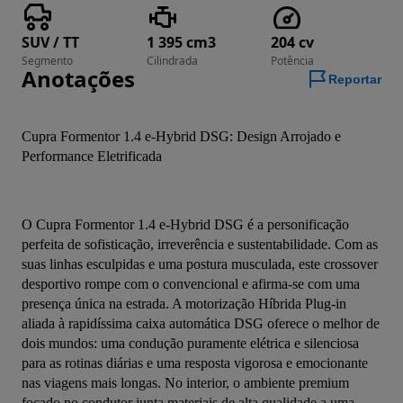
SUV / TT
1 395 cm3
204 cv
Segmento
Cilindrada
Potência
Anotações
Reportar
Cupra Formentor 1.4 e-Hybrid DSG: Design Arrojado e 
Performance Eletrificada
O Cupra Formentor 1.4 e-Hybrid DSG é a personificação 
perfeita de sofisticação, irreverência e sustentabilidade. Com as 
suas linhas esculpidas e uma postura musculada, este crossover 
desportivo rompe com o convencional e afirma-se com uma 
presença única na estrada. A motorização Híbrida Plug-in 
aliada à rapidíssima caixa automática DSG oferece o melhor de 
dois mundos: uma condução puramente elétrica e silenciosa 
para as rotinas diárias e uma resposta vigorosa e emocionante 
nas viagens mais longas. No interior, o ambiente premium 
focado no condutor junta materiais de alta qualidade a uma 