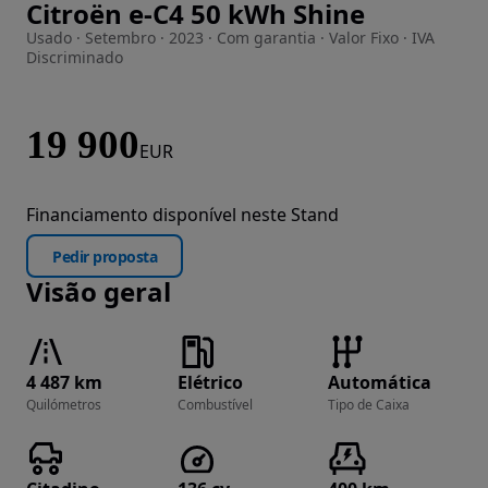
Citroën e-C4 50 kWh Shine
Imagem 1 de 32
Usado · Setembro · 2023 · Com garantia · Valor Fixo · IVA
Discriminado
19 900
EUR
Financiamento disponível neste Stand
Pedir proposta
Visão geral
4 487 km
Elétrico
Automática
Quilómetros
Combustível
Tipo de Caixa