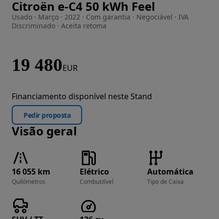
Citroën e-C4 50 kWh Feel
Imagem 1 de 26
Usado · Março · 2022 · Com garantia · Negociável · IVA
Discriminado · Aceita retoma
19 480
EUR
Financiamento disponível neste Stand
Pedir proposta
Visão geral
16 055 km
Elétrico
Automática
Quilómetros
Combustível
Tipo de Caixa