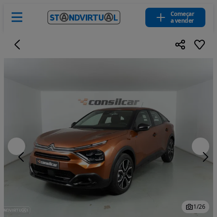
Começar
a vender
1
/
26